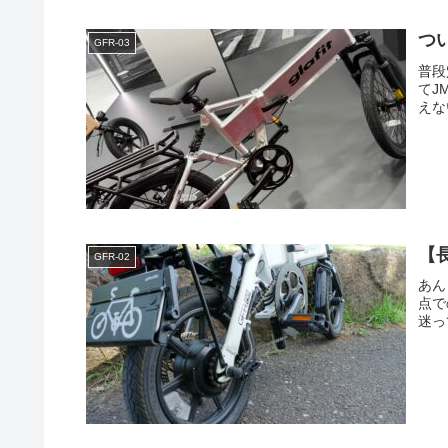
つ
GFR-03
普段
てJ
えな
【
GFR-02
あん
点で
迷っ