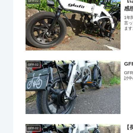
【
GFR-02
感
1年
言っ
ます
G
GFR-02
GF
討中
【
GFR-02