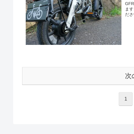
GF
ます
ださ
次
1