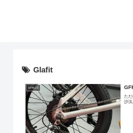
Glafit
G
GFR-03
ただ
沙汰