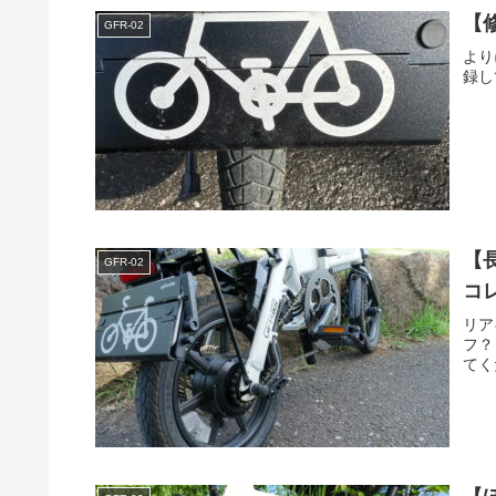
【
GFR-02
より
録し
【
GFR-02
コ
リア
フ？
てく