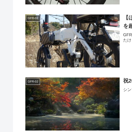
【ほ
GFR-02
を
GF
たけ
祝
GFR-02
シン