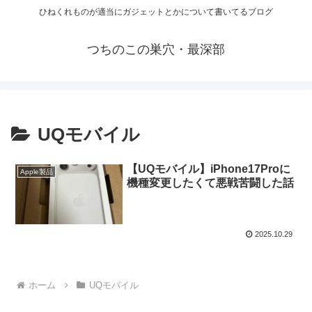
ひねくれものが適当にガジェットとかについて書いてるブログ
つちのこの巣穴・最深部
UQモバイル
【UQモバイル】iPhone17Proに
Apple製品
機種変更したくて悪戦苦闘した話
2025.10.29
ホーム
UQモバイル