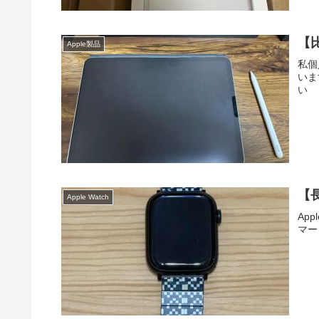
【
Apple製品
私個
いま
い
【長
Apple Watch
Ap
マー